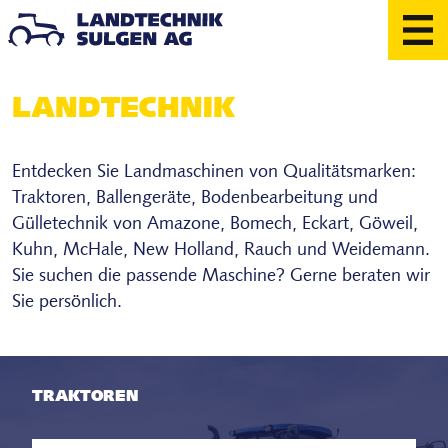
Skip
to
content
LAND­TECHNIK
Landmaschinen
Rasen- & Arealpflege
Entdecken Sie Landmaschinen von Qualitätsmarken:
Werkstatt & Dienstleistungen
Traktoren, Ballengeräte, Bodenbearbeitung und
Gülletechnik von Amazone, Bomech, Eckart, Göweil,
Kuhn, McHale, New Holland, Rauch und Weidemann.
Ausstellung
Sie suchen die passende Maschine? Gerne beraten wir
Occasionen
Sie persönlich.
Diverses
Über uns
TRAKTOREN