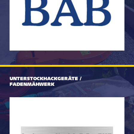
UNTERSTOCKHACKGERÄTE /
FADENMÄHWERK