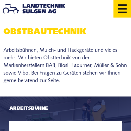
Skip
to
content
OBSTBAU­TECHNIK
Landmaschinen
Rasen- & Arealpflege
Arbeitsbühnen, Mulch- und Hackgeräte und vieles
Werkstatt & Dienstleistungen
mehr: Wir bieten Obsttechnik von den
Markenherstellern BAB, Blosi, Ladurner, Müller & Sohn
sowie Vibo. Bei Fragen zu Geräten stehen wir Ihnen
Ausstellung
gerne beratend zur Seite.
Occasionen
Diverses
Über uns
ARBEITSBÜHNE